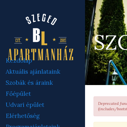
Ugrás
a
tartalomra
SZ
Kezdőlap
Aktuális ajánlataink
Szobák és áraink
Főépület
HIBAÜZENE
Udvari épület
Deprecated fun
(
includes/boots
Elérhetőség
Programajánlataink