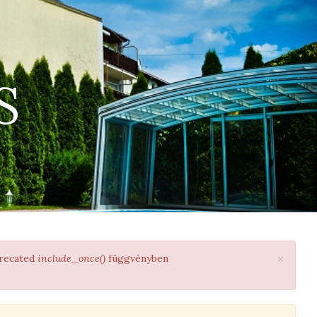
S
×
precated
include_once()
függvényben