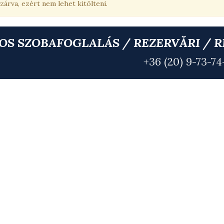
ZTETŐ
 zárva, ezért nem lehet kitölteni.
OS SZOBAFOGLALÁS / REZERVĂRI / 
+36 (20) 9-73-74